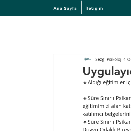
Ana Sayfa
İletişim
Sezgi Psikoloji
1 O
Uygulayı
🔸Aldığı eğitimler iç
🔸Süre Sınırlı Psika
eğitimimizi alan ka
katılımcı belgelerin
🔸Süre Sınırlı Psika
Duygu Odaklı Bireys