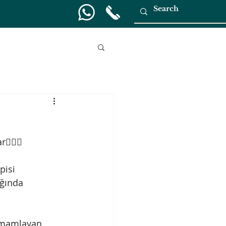
🏼‍♀️
pisi 
ığında 
tamamlayan 