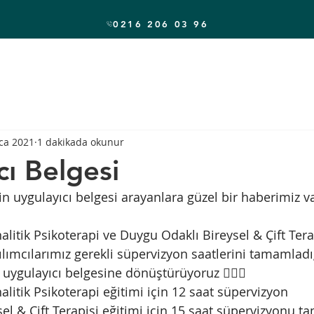
0216 206 03 96
ca 2021
1 dakikada okunur
cı Belgesi
in uygulayıcı belgesi arayanlara güzel bir haberimiz var
nalitik Psikoterapi ve Duygu Odaklı Bireysel & Çift Tera
tılımcılarımız gerekli süpervizyon saatlerini tamamlad
i uygulayıcı belgesine dönüştürüyoruz 💁🏼‍♀️
nalitik Psikoterapi eğitimi için 12 saat süpervizyon
el & Çift Terapisi eğitimi için 15 saat süpervizyonu 