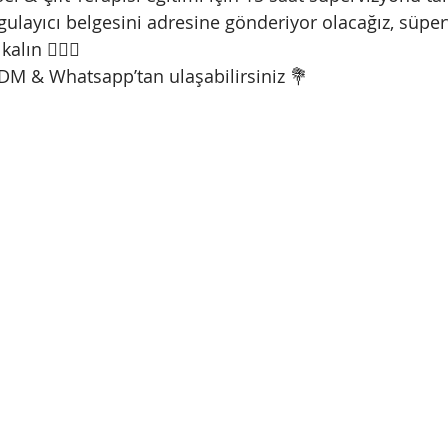
gulayıcı belgesini adresine gönderiyor olacağız, süper
alın 🙋🏼‍♀️
in DM & Whatsapp’tan ulaşabilirsiniz 💐