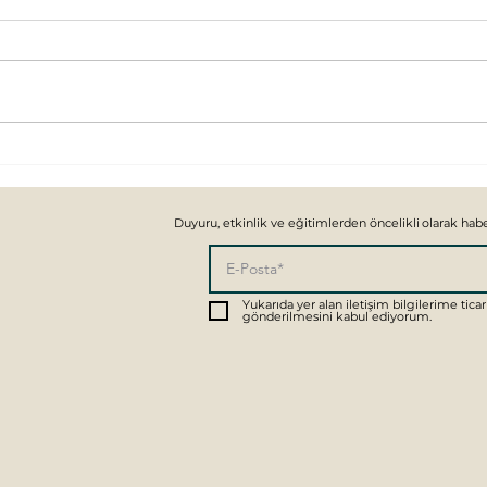
Trav
PSİKODİNAMİK
PSİKOTERAPİ
Yukarıda yer alan iletişim bilgilerime ticari
gönderilmesini kabul ediyorum.