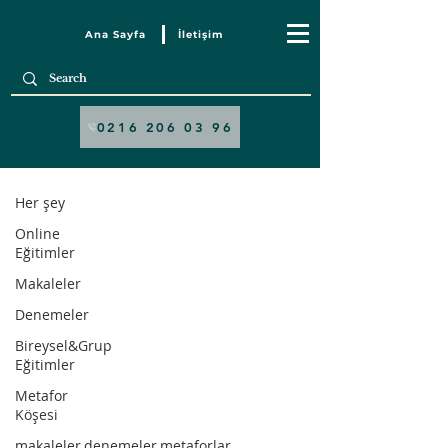
Ana Sayfa
İletişim
Blog
0216 206 03 96
Denemeler
Her şey
Online
Eğitimler
Makaleler
Denemeler
Bireysel&Grup
Eğitimler
Metafor
Köşesi
makaleler,denemeler,metaforlar