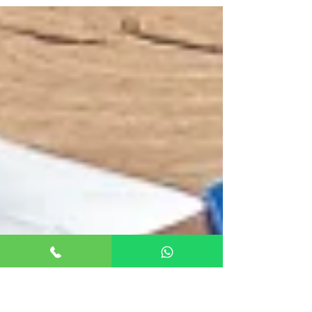
ölümden, ölmekten ya da kederden nadiren
bahsederiz....