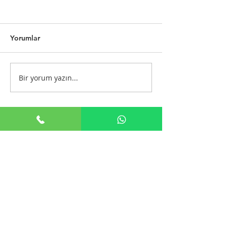
Yorumlar
Oyun & Benlik
Bir yorum yazın...
Zor Konularda Konuşmak