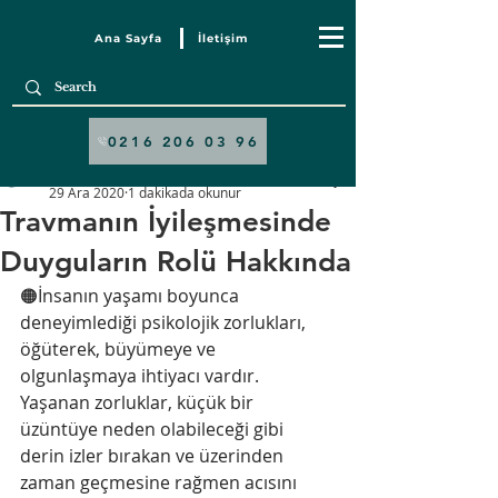
Ana Sayfa
İletişim
Yazı
0216 206 03 96
Sezgi Psikoloji
29 Ara 2020
1 dakikada okunur
Travmanın İyileşmesinde
Duyguların Rolü Hakkında
🟠İnsanın yaşamı boyunca 
deneyimlediği psikolojik zorlukları, 
öğüterek, büyümeye ve 
olgunlaşmaya ihtiyacı vardır. 
Yaşanan zorluklar, küçük bir 
üzüntüye neden olabileceği gibi 
derin izler bırakan ve üzerinden 
zaman geçmesine rağmen acısını 